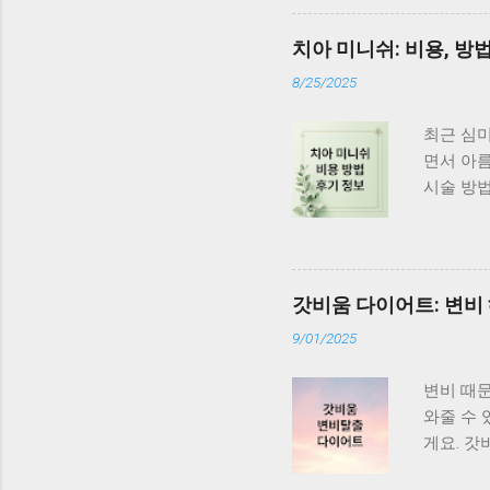
정보 더 
콜레스테롤
치아 미니쉬: 비용, 방
폴리페놀
8/25/2025
사 건강정
소를 제거
최근 심미
쳐 피부 
면서 아름
절에도 효
시술 방법
을 낮추는
소화하거나
한신장학회
연 치아 
과 특징이 
를 만들어
행돼요. 
갓비움 다이어트: 변비
과를 얻을
9/01/2025
리는 것을
커버력이 
변비 때
니쉬는 비
와줄 수 
아가 심하
게요. 갓
미니쉬, 
움 다이
아를 최대