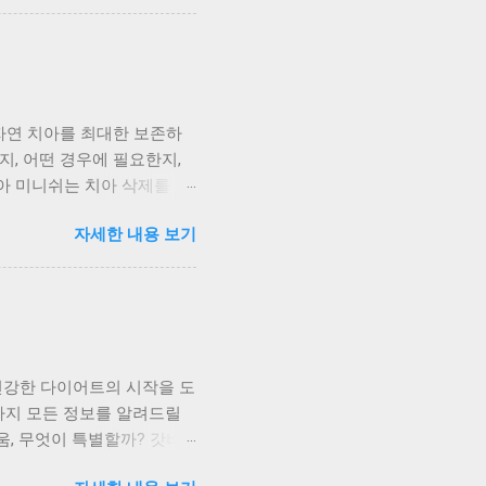
향을 미쳐요. 올레산은 나쁜
 건강하게 만들어 준답니다.
효과적이에요. 국민건강보험공
항산화 작용을 해요. 활성산
건강에도 긍정적인 영향을 미
 자연 치아를 최대한 보존하
르면 올리브 오일은 혈당 조
지, 어떤 경우에 필요한지,
 제2형 당뇨병 발병 위험
아 미니쉬는 치아 삭제를 최
라는 연구 결과도 있어요. 대
라미네이트와 비슷하지만, 자
 오일은 종류에 따라 품질
자세한 내용 보기
게 개선해 더욱 아름다운 미소
듬고 재료를 얹는 방식으로 진
적인 면 모두 만족스러운 결
심으로, 치아를 최대한 덜 건드
양 교정 범위가 넓고 변색
더 효과적일 수 있어요. 미
건강한 다이어트의 시작을 도
새 메우기 등에 적합해요. 치
법까지 모든 정보를 알려드릴
 있다는 점, 기억해주세요.
, 무엇이 특별할까? 갓비
의 의미가 있어요. 자연 치
. 변비로 다이어트가 어려
 있죠. 앞니 색상이 누렇거