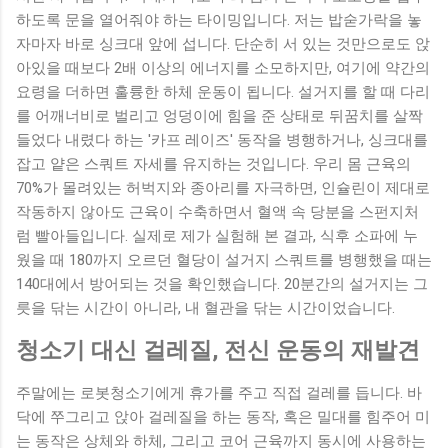
하도록 문을 열어줘야 하는 타이밍입니다. 저는 밥숟가락을 놓
자마자 바로 싱크대 앞에 섭니다. 단순히 서 있는 것만으로도 앉
아있을 때보다 2배 이상의 에너지를 소모하지만, 여기에 약간의
요령을 더하면 훌륭한 하체 운동이 됩니다. 설거지를 할 때 다리
를 어깨너비로 벌리고 엉덩이에 힘을 준 상태로 뒤꿈치를 살짝
들었다 내렸다 하는 '카프 레이즈' 동작을 병행하거나, 싱크대를
잡고 얕은 스쿼트 자세를 유지하는 것입니다. 우리 몸 근육의
70%가 몰려있는 허벅지와 종아리를 자극하면, 인슐린이 제대로
작동하지 않아도 근육이 수축하면서 혈액 속 당분을 스펀지처
럼 빨아들입니다. 실제로 제가 실험해 본 결과, 식후 소파에 누
웠을 때 180까지 오르던 혈당이 설거지 스쿼트를 병행했을 때는
140대에서 방어되는 것을 확인했습니다. 20분간의 설거지는 그
릇을 닦는 시간이 아니라, 내 혈관을 닦는 시간이었습니다.
청소기 대신 걸레질, 전신 운동의 재발견
주말에는 로봇청소기에게 휴가를 주고 직접 걸레를 듭니다. 바
닥에 쭈그리고 앉아 걸레질을 하는 동작, 혹은 밀대를 힘주어 미
는 동작은 상체와 하체, 그리고 코어 근육까지 동시에 사용하는