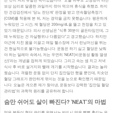
는 것이 저의 유일한 낙이었습니다. "오늘 하루도 고생했어"라는
보상 심리로 달콤한 과일까지 깎아 먹으며 휴식을 취했죠. 하지
만 건강검진에서 '당뇨 전단계' 판정을 받고 연속혈당측정기
(CGM)를 착용해 본 뒤, 저는 경악을 금치 못했습니다. 평온하게
누워있던 그 시간, 제 혈당은 200mg/dL을 뚫고 천장을 치고 있
었기 때문입니다. 의사 선생님은 "식후 30분이 골든타임인데, 그
때 누워있는 건 자살행위나 다름없다"고 경고했습니다. 하지만
야근에 지친 몸을 이끌고 매일 헬스장에 가서 런닝머신을 뛰는
건 현실적으로 불가능했습니다. 운동은 하기 싫고 혈당은 낮춰
야 하는 딜레마 속에서, 저는 우연히 'NEAT(비운동성 활동 열생
산)'라는 개념을 접하게 되었습니다. 그리고 속는 셈 치고 저녁
식사 후 바로 설거지와 빨래 개기를 시작했습니다. 결과는 놀라
웠습니다. 격렬한 운동 없이 단지 집안일만 했을 뿐인데, 치솟던
혈당 그래프가 완만하게 꺾이는 것을 눈으로 확인했기 때문입
니다. 오늘은 게으른 제가 찾아낸, 운동보다 강력한 '집안일 혈당
관리법'의 과학적 원리를 공유하려 합니다.
숨만 쉬어도 살이 빠진다? 'NEAT'의 마법
많은 분들이 혈당 관리를 위해서는 반드시 땀을 뻘뻘 흘리는 유