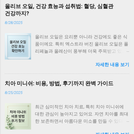
올리브 오일, 건강 효능과 섭취법: 혈당, 심혈관
건강까지?
8/28/2025
올리브 오일은 요리뿐 아니라 건강에도 좋은 식
품이에요. 특히 엑스트라 버진 올리브 오일은 폴
리페놀과 올레산이 풍부해 더욱 주목받고 있죠.
혈당 관리부터 심혈관 건강까지, 올리브 오일의
자세한 내용 보기
효능과 섭취법을 자세히 알아볼까요? 올리브 오
일, 왜 좋을까? 올리브 오일은 단순한 요리 재료
가 아닌 건강에 좋은 식품이에요. 엑스트라 버진
치아 미니쉬: 비용, 방법, 후기까지 완벽 가이드
올리브 오일은 폴리페놀과 올레산이 풍부해 특
8/25/2025
히 효능이 뛰어나다고 알려져 있어요. 심혈관 건
강 개선, 노화 방지, 혈당 조절 등 다양한 효능을
최근 심미적인 치아 치료, 특히 치아 미니쉬에
기대할 수 있답니다. 식품의약품안전처에서 건
대한 관심이 높아지고 있어요. 자연 치아를 최대
강 정보 더 알아보기 심혈관 건강 지킴이 올리브
한 보존하면서 아름다운 미소를 만들 수 있다는
오일은 혈관 건강에 긍정적인 영향을 미쳐요. 올
장점 때문인데요. 치아 미니쉬가 무엇인지, 어떤
레산은 나쁜 콜레스테롤(LDL) 수치를 낮추고, 좋