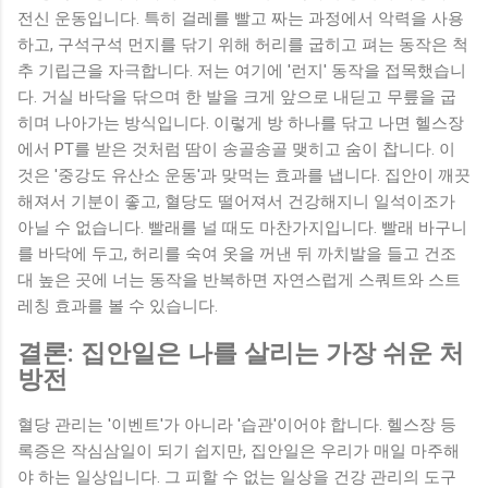
전신 운동입니다. 특히 걸레를 빨고 짜는 과정에서 악력을 사용
하고, 구석구석 먼지를 닦기 위해 허리를 굽히고 펴는 동작은 척
추 기립근을 자극합니다. 저는 여기에 '런지' 동작을 접목했습니
다. 거실 바닥을 닦으며 한 발을 크게 앞으로 내딛고 무릎을 굽
히며 나아가는 방식입니다. 이렇게 방 하나를 닦고 나면 헬스장
에서 PT를 받은 것처럼 땀이 송골송골 맺히고 숨이 찹니다. 이
것은 '중강도 유산소 운동'과 맞먹는 효과를 냅니다. 집안이 깨끗
해져서 기분이 좋고, 혈당도 떨어져서 건강해지니 일석이조가
아닐 수 없습니다. 빨래를 널 때도 마찬가지입니다. 빨래 바구니
를 바닥에 두고, 허리를 숙여 옷을 꺼낸 뒤 까치발을 들고 건조
대 높은 곳에 너는 동작을 반복하면 자연스럽게 스쿼트와 스트
레칭 효과를 볼 수 있습니다.
결론: 집안일은 나를 살리는 가장 쉬운 처
방전
혈당 관리는 '이벤트'가 아니라 '습관'이어야 합니다. 헬스장 등
록증은 작심삼일이 되기 쉽지만, 집안일은 우리가 매일 마주해
야 하는 일상입니다. 그 피할 수 없는 일상을 건강 관리의 도구