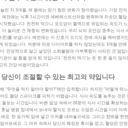
 늘린 지 3개월, 제 몸에는 믿기 힘든 변화가 찾아왔습니다. 가장 먼
다. 예전에는 식후 1시간이면 에베레스트산처럼 뾰족하게 치솟던 혈당 
시작했습니다. 천천히 먹으니 포도당이 혈액으로 유입되는 속도가 느
. 더 놀라운 건 체중의 변화였습니다. 우리 뇌의 포만감 중추는 식사 시
르몬)를 보냅니다. 예전에는 이 신호가 오기도 전에 과식을 해버렸지만
게 되었습니다. 덕분에 따로 다이어트를 하지 않았는데도 3개월 만에
다. 만성적으로 달고 살았던 소화불량과 더부룩함이 사라진 건 덤입니
관이 쉴 틈을 얻게 된 것입니다. '천천히 먹기'는 돈 한 푼 들지 않지
고의 건강 비법이었습니다.
는 당신이 조절할 수 있는 최고의 약입니다
해 "무엇을 먹지 말아야 할까?"에만 집착합니다. 하지만 "어떻게 먹
어도 혈당 스파이크를 피하기 어렵습니다. 식사 속도를 늦추는 것은 
고 돌보는 시간입니다. 바쁜 일상 속에서 20분의 식사 시간을 확보하
은 훗날 병원 침대에서 보내야 할지도 모르는 수많은 시간을 미리 아
보세요. 한 숟가락 입에 넣고 수저를 내려놓으세요. 그리고 창밖을 한
씹어보세요. 그 여유 속에서 당신의 췌장은 휴식을 얻고, 혈당은 안정