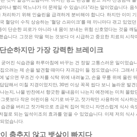
 얼마나 빨리 먹느냐가 더 문제일 수 있습니다."라는 말이었습니다. 
를 처리하기 위해 인슐린을 급격하게 분비해야 합니다. 하지만 이미 기
국 혈당이 수직 상승하는 '혈당 스파이크'를 매 끼니마다 겪고 있었던
곤증이 단순한 피로가 아니라 내 몸이 보내는 위험 신호였다는 것을 깨달
했습니다. 그것은 약을 먹는 것보다 더 시급하고 중요한 치료의 시작
 단순하지만 가장 강력한 브레이크
넘게 굳어진 식습관을 하루아침에 바꾸는 건 정말 고통스러운 일이었습니
집으려는 제 손을 발견할 때마다 자괴감이 들 정도였습니다. 그래서 
에 넣으면 무조건 수저를 식탁 위에 내려놓고, 손을 무릎 위에 올린 
답답해서 미칠 지경이었지만, 30번 이상 꼭꼭 씹다 보니 놀라운 발견
나는지, 나물 반찬에서 향긋한 풀내음이 나는지 예전에는 미처 몰랐던
 국그릇보다 작은 어린이용 식기로 바꾸고, 젓가락만 사용하여 식사하
던 습관을 버리고 젓가락으로 조금씩 집어 먹으니 자연스럽게 식사 속
절로 되는 일석이조의 효과를 얻을 수 있었습니다. 이제 저의 식사 
 되었습니다.
당이 춤추지 않고 뱃살이 빠지다