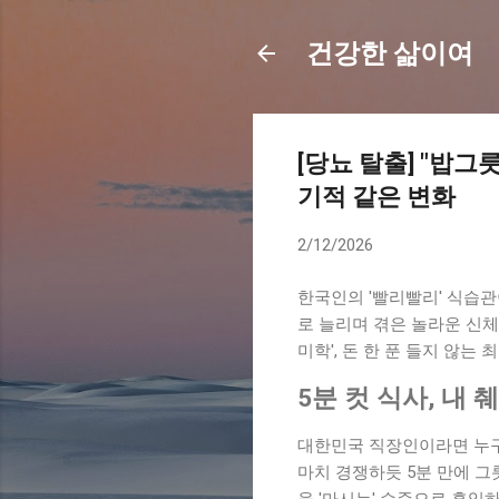
건강한 삶이여
[당뇨 탈출] "밥그
기적 같은 변화
2/12/2026
한국인의 '빨리빨리' 식습관
로 늘리며 겪은 놀라운 신체
미학', 돈 한 푼 들지 않는
5분 컷 식사, 내
대한민국 직장인이라면 누구나
마치 경쟁하듯 5분 만에 그
을 '마시는' 수준으로 흡