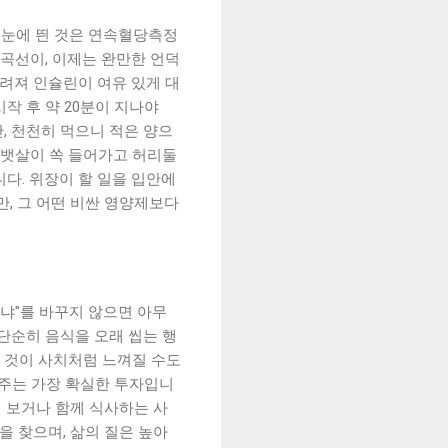
저 눈에 띈 것은 연속혈당측정
곡선이, 이제는 완만한 언덕
려져 인슐린이 여유 있게 대
작 후 약 20분이 지나야
, 천천히 먹으니 적은 양으
 뱃살이 쏙 들어가고 허리둘
다. 위장이 할 일을 입안에
만, 그 어떤 비싼 영양제보다
느냐"를 바꾸지 않으면 아무
단순히 음식을 오래 씹는 행
는 것이 사치처럼 느껴질 수도
껴주는 가장 확실한 투자입니
번 보거나 함께 식사하는 사
을 찾으며, 삶의 질은 높아