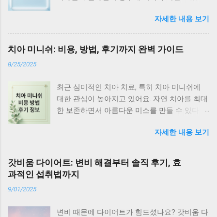
혈당 관리부터 심혈관 건강까지, 올리브 오일의
자세한 내용 보기
효능과 섭취법을 자세히 알아볼까요? 올리브 오
일, 왜 좋을까? 올리브 오일은 단순한 요리 재료
가 아닌 건강에 좋은 식품이에요. 엑스트라 버진
치아 미니쉬: 비용, 방법, 후기까지 완벽 가이드
올리브 오일은 폴리페놀과 올레산이 풍부해 특
8/25/2025
히 효능이 뛰어나다고 알려져 있어요. 심혈관 건
강 개선, 노화 방지, 혈당 조절 등 다양한 효능을
최근 심미적인 치아 치료, 특히 치아 미니쉬에
기대할 수 있답니다. 식품의약품안전처에서 건
대한 관심이 높아지고 있어요. 자연 치아를 최대
강 정보 더 알아보기 심혈관 건강 지킴이 올리브
한 보존하면서 아름다운 미소를 만들 수 있다는
오일은 혈관 건강에 긍정적인 영향을 미쳐요. 올
장점 때문인데요. 치아 미니쉬가 무엇인지, 어떤
레산은 나쁜 콜레스테롤(LDL) 수치를 낮추고, 좋
자세한 내용 보기
경우에 필요한지, 시술 방법과 비용, 시술 전후
은 콜레스테롤(HDL) 수치를 높여 혈관을 건강하
관리까지 자세히 알아볼게요. 치아 미니쉬란?
게 만들어 준답니다. 폴리페놀은 혈관 보호 및
치아 미니쉬는 치아 삭제를 최소화하거나 아예
혈압을 낮추는 데 도움을 줘 심혈관 질환 예방에
갓비움 다이어트: 변비 해결부터 솔직 후기, 효
없이, 얇은 도재 막을 치아 표면에 붙이는 심미
효과적이에요. 국민건강보험공사 건강정보 사
과적인 섭취법까지
치료예요. 라미네이트와 비슷하지만, 자연 치아
이트 노화 방지에도 효과적 올리브 오일 속 폴리
9/01/2025
보존에 더 중점을 두고 있죠. 앞니의 색상, 모양,
페놀은 강력한 항산화 작용을 해요. 활성산소를
배열 등을 자연스럽게 개선해 더욱 아름다운 미
제거하고 세포 손상을 막아 노화 방지에 도움을
변비 때문에 다이어트가 힘드셨나요? 갓비움 다
소를 만들어 준답니다. 미니쉬는 치아 겉면을