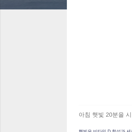
아침 햇빛 20분을 
햇빛은 비타민 D 합성과 세