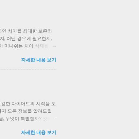
 건강하게 만들어 준답니다.
효과적이에요. 국민건강보험공
항산화 작용을 해요. 활성산
건강에도 긍정적인 영향을 미
 자연 치아를 최대한 보존하
르면 올리브 오일은 혈당 조
지, 어떤 경우에 필요한지,
 제2형 당뇨병 발병 위험
아 미니쉬는 치아 삭제를 최
라는 연구 결과도 있어요. 대
라미네이트와 비슷하지만, 자
 오일은 종류에 따라 품질
자세한 내용 보기
게 개선해 더욱 아름다운 미소
듬고 재료를 얹는 방식으로 진
적인 면 모두 만족스러운 결
심으로, 치아를 최대한 덜 건드
양 교정 범위가 넓고 변색
더 효과적일 수 있어요. 미
건강한 다이어트의 시작을 도
새 메우기 등에 적합해요. 치
법까지 모든 정보를 알려드릴
 있다는 점, 기억해주세요.
, 무엇이 특별할까? 갓비
의 의미가 있어요. 자연 치
. 변비로 다이어트가 어려
 있죠. 앞니 색상이 누렇거
자세한 내용 보기
액과 식이섬유의 조합입니다.
앞니 사이 틈이 벌어져 있거