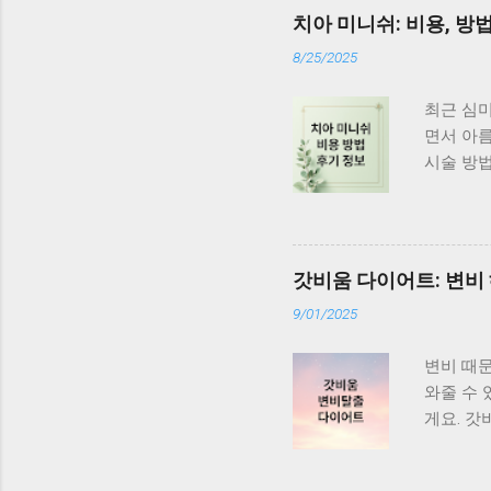
콜레스테롤
치아 미니쉬: 비용, 방
폴리페놀
8/25/2025
사 건강정
소를 제거
최근 심미
쳐 피부 
면서 아름
절에도 효
시술 방법
을 낮추는
소화하거나
한신장학회
연 치아 
과 특징이 
를 만들어
행돼요. 
갓비움 다이어트: 변비
과를 얻을
9/01/2025
리는 것을
커버력이 
변비 때
니쉬는 비
와줄 수 
아가 심하
게요. 갓
미니쉬, 
움 다이
아를 최대
운 분들에
나 변색되